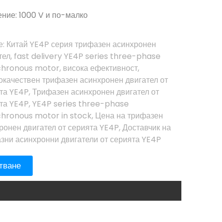
ние: 1000 V и по-малко
е:
Китай YE4P серия трифазен асинхронен
тел
,
fast delivery YE4P series three-phase
chronous motor
,
висока ефективност
,
окачествен трифазен асинхронен двигател от
та YE4P
,
Трифазен асинхронен двигател от
та YE4P
,
YE4P series three-phase
hronous motor in stock
,
Цена на трифазен
ронен двигател от серията YE4P
,
Доставчик на
зни асинхронни двигатели от серията YE4P
тване