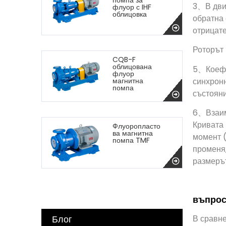
помпа за
3、В двиг
флуор с IHF
облицовка
обратна 
отрицате
Роторът 
CQB-F
облицована
5、Коефи
флуор
синхронн
магнитна
помпа
състояни
6、Взаим
Кривата 
Флуоропласто
ва магнитна
момент (
помпа TMF
променя,
размерът
въпрос
В сравне
Блог