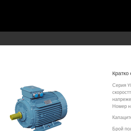
Кратко 
Серия Y
скоростт
напреж
Номер н
Капаците
Брой пол