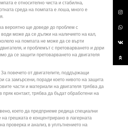
мпата е относително чиста и стабилна,
отната среда на помпата е лоша, много е
я.
ова вероятно ще доведе до проблем с
 води може да се дължи на наличието на кал,
о колело на помпата не може да се върти
 двигателя, и проблемът с претоварването и дори
димо да се защити претоварването на двигателя
. За повечето от двигателите, поддържащи
ри са замърсени, поради което нивото на защита
овите части и материали на двигателя трябва да
в пряк контакт, трябва да бъдат обработени на
звено, което да предприеме редица специални
 на грешката е концентрирано в лагерната
на проверка и анализ, в уплътнението на