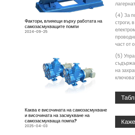
лагернат
(4) За п
Фактори, влияещи върху работата на
строги, 
самозасмукващите помпи
електром
2024-09-25
проводни
част от 
(5) Упра
съдържан
на захра
ключоват
Табл
Каква е височината на самозасмукване
и височината на засмукване на
Каже
самозасмукваща помпа?
2025-04-03