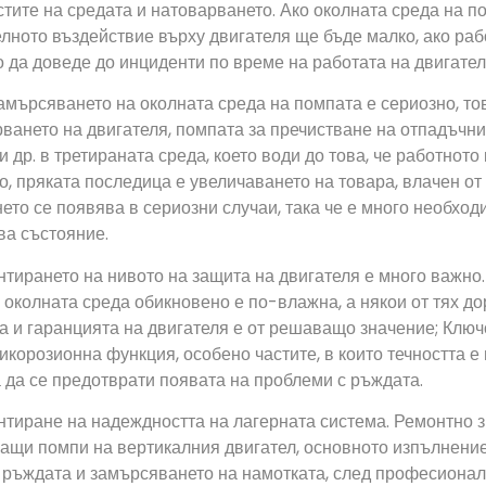
тите на средата и натоварването. Ако околната среда на по
лното въздействие върху двигателя ще бъде малко, ако раб
 да доведе до инциденти по време на работата на двигател
замърсяването на околната среда на помпата е сериозно, т
ването на двигателя, помпата за пречистване на отпадъчни
и др. в третираната среда, което води до това, че работнот
, пряката последица е увеличаването на товара, влачен от
ето се появява в сериозни случаи, така че е много необхо
ва състояние.
нтирането на нивото на защита на двигателя е много важно
 околната среда обикновено е по-влажна, а някои от тях до
а и гаранцията на двигателя е от решаващо значение; Ключ
икорозионна функция, особено частите, в които течността е 
а да се предотврати появата на проблеми с ръждата.
нтиране на надеждността на лагерната система. Ремонтно 
щи помпи на вертикалния двигател, основното изпълнение
 ръждата и замърсяването на намотката, след професионал