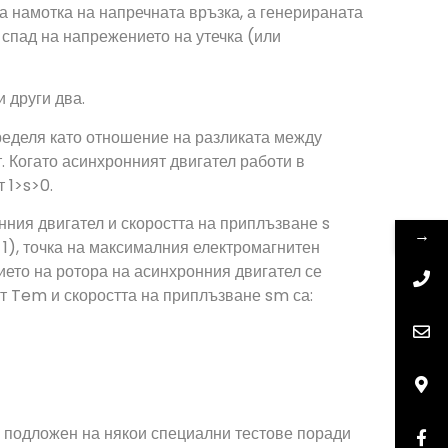
а намотка на напречната връзка, а генерираната
спад на напрежението на утечка (или
 други два.
еделя като отношение на разликата между
. Когато асинхронният двигател работи в
 1>s>0.
ия двигател и скоростта на приплъзване s
→
 1), точка на максималния електромагнитен
ието на ротора на асинхронния двигател се
т Tem и скоростта на приплъзване sm са:
е подложен на някои специални тестове поради