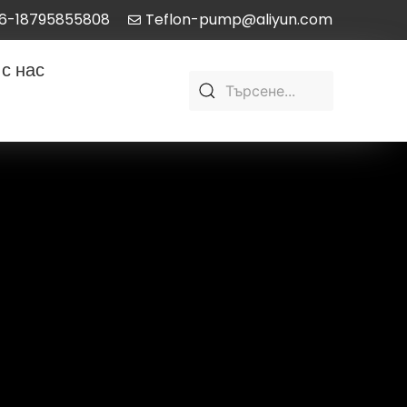
6-18795855808
Teflon-pump@aliyun.com
с нас