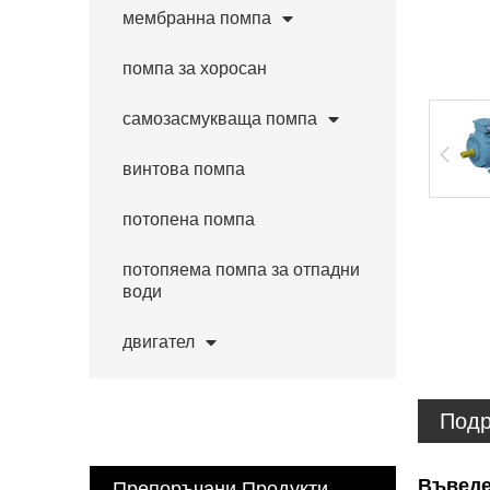
мембранна помпа
помпа за хоросан
самозасмукваща помпа
винтова помпа
потопена помпа
потопяема помпа за отпадни
води
двигател
Подр
Въведе
Препоръчани Продукти