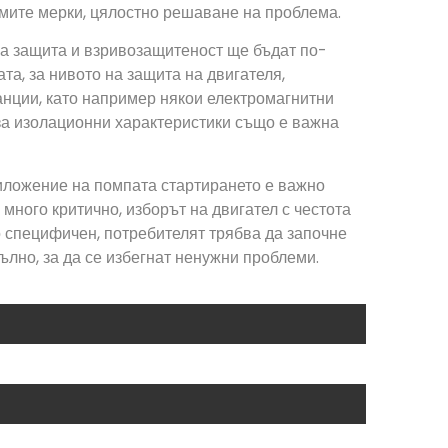
димите мерки, цялостно решаване на проблема.
на защита и взривозащитеност ще бъдат по-
та, за нивото на защита на двигателя,
ранции, като например някои електромагнитни
я за изолационни характеристики също е важна
риложение на помпата стартирането е важно
много критично, изборът на двигател с честота
о специфичен, потребителят трябва да започне
лно, за да се избегнат ненужни проблеми.