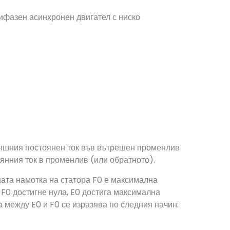
ифазен асинхронен двигател с ниско
ъншния постоянен ток във вътрешен променлив
оянния ток в променлив (или обратното).
ната намотка на статора F0 е максимална
 F0 достигне нула, E0 достига максимална
а между E0 и F0 се изразява по следния начин: