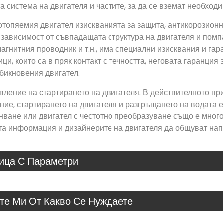
а система на двигателя и частите, за да се вземат необхо
отопяемия двигател изискванията за защита, антикорозион
в зависимост от съвпадащата структура на двигателя и помпа
агнитния проводник и т.н., има специални изисквания и га
ци, които са в пряк контакт с течността, неговата гаранци
обикновения двигател.
вление на стартирането на двигателя. В действителното п
ие, стартирането на двигателя и разгръщането на водата е 
нване или двигател с честотно преобразуване също е мног
а информация и дизайнерите на двигателя да общуват напъ
ица С Параметри
те Ми От Какво Се Нуждаете