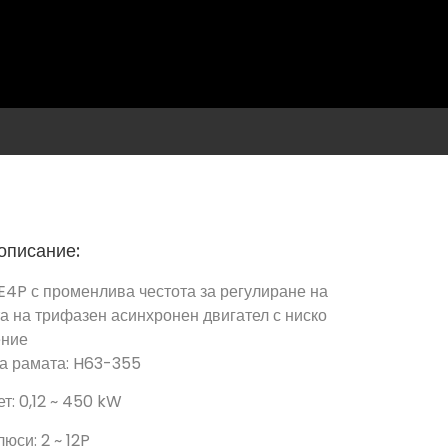
описание:
E4P с променлива честота за регулиране на
а на трифазен асинхронен двигател с ниско
ение
а рамата: H63-355
т: 0,12 ~ 450 kW
юси: 2 ~ 12P