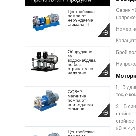
Серия YE
Центробежна
помпа от
напреже
неръждаема
стомана IH
Номер н
Капаците
Оборудване
Брой пол
за
водоснабдява
Напреже
не без
отрицателно
налягане
Моторн
1、В двиг
CQB-P
ток, е к
магнитна
помпа от
неръждаема
2、В синх
стомана
стойност
стойност
E0 = 4,4
Центробежна