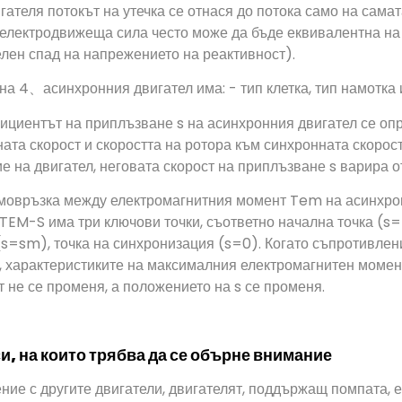
ателя потокът на утечка се отнася до потока само на самат
електродвижеща сила често може да бъде еквивалентна на 
лен спад на напрежението на реактивност).
на 4、асинхронния двигател има: - тип клетка, тип намотка и
циентът на приплъзване s на асинхронния двигател се опр
ата скорост и скоростта на ротора към синхронната скорост
е на двигател, неговата скорост на приплъзване s варира от
овръзка между електромагнитния момент Tem на асинхронн
TEM-S има три ключови точки, съответно начална точка (s=
s=sm), точка на синхронизация (s=0). Когато съпротивлен
 характеристиките на максималния електромагнитен момен
 не се променя, а положението на s се променя.
и, на които трябва да се обърне внимание
ние с другите двигатели, двигателят, поддържащ помпата, 