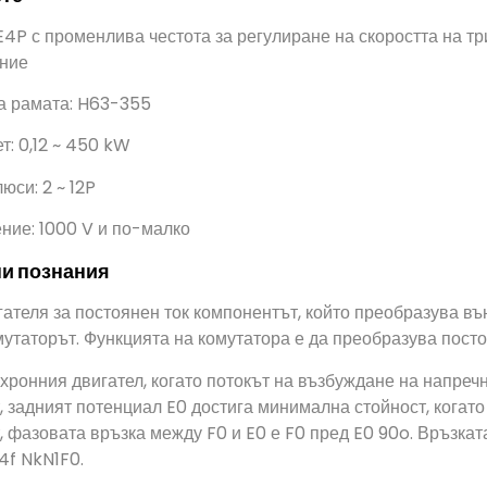
4P с променлива честота за регулиране на скоростта на тр
ние
а рамата: H63-355
т: 0,12 ~ 450 kW
юси: 2 ~ 12P
ние: 1000 V и по-малко
и познания
ателя за постоянен ток компонентът, който преобразува в
омутаторът. Функцията на комутатора е да преобразува пост
ронния двигател, когато потокът на възбуждане на напреч
, задният потенциал E0 достига минимална стойност, когато
, фазовата връзка между F0 и E0 е F0 пред E0 90o. Връзкат
4f NkN1F0.