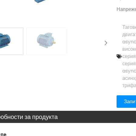
Напреже
Тагов
двига
asyn
висок
серия
серия
async
асинх
трифа
Запи
обности за продукта
те