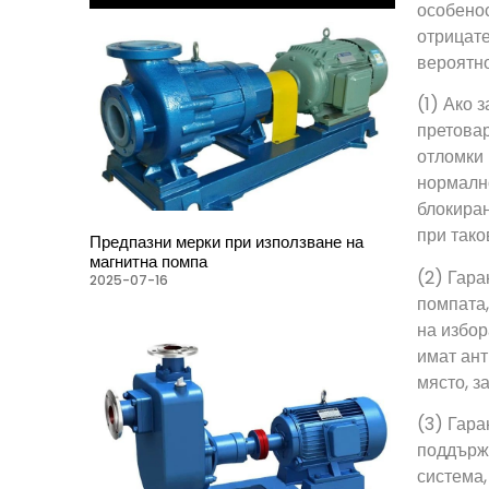
особенос
отрицате
вероятно
(1) Ако 
претовар
отломки 
нормално
блокиран
при тако
Предпазни мерки при използване на
магнитна помпа
(2) Гара
2025-07-16
помпата,
на избор
имат ант
място, з
(3) Гара
поддържа
система,