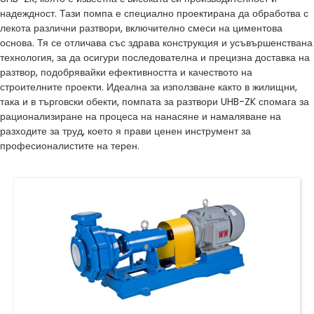
надеждност. Тази помпа е специално проектирана да обработва с
лекота различни разтвори, включително смеси на циментова
основа. Тя се отличава със здрава конструкция и усъвършенствана
технология, за да осигури последователна и прецизна доставка на
разтвор, подобрявайки ефективността и качеството на
строителните проекти. Идеална за използване както в жилищни,
така и в търговски обекти, помпата за разтвори UHB-ZK спомага за
рационализиране на процеса на нанасяне и намаляване на
разходите за труд, което я прави ценен инструмент за
професионалистите на терен.