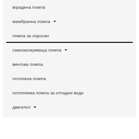
подходяща както за почистване, така и за суспензия.
вградена помпа
мембранна помпа
помпа за хоросан
самозасмукваща помпа
винтова помпа
потопена помпа
потопяема помпа за отпадни води
двигател