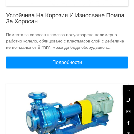
Устойчива На Корозия И Износване Помпа
За Хоросан
Помпата за хоросан използва полуотворено полимерно
работно колело, облицовано с пластмасов слой с дебелина
не по-малка от 8 mm, може да бъде оборудвано с
двулицево уплътнение за циркулираща вода, много
устойчиво на износване.
Подробности
→