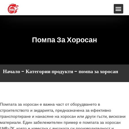
Помпа За Хоросан
Начало
-
Категории продукти
-
помпа за хоросан
Помпата за хоросан е важна част от оборудването в
строителството и зидарията, предназначена за ефективно
транспортиране и нанасяне на хоросан или други гъсти, вискозни
материали. Един забележителен пример е помпата за хоросан
UHB-ZK, която е известна с високата си производителност и