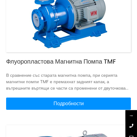
флуор, той може да транспортира всякаква концентрация на
киселина, алкал, силен оксидант и други корозивни среди.
Флуоропластова Магнитна Помпа TMF
В сравнение със старата магнитна помпа, при серията
магнитни помпи TMF е премахнат задният капак, а
вътрешните въртящи се части са променени от двуточкова
на едноточкова опора.
Проста структура и дълъг живот.
Серията магнитни помпи TMF използва изцяло карбонизиран
Подробности
шлифовъчен материал, валът и втулката на вала ще бъдат
подложени на налягането на средата по време на работа и
→
между тях ще се образува течен филм, което значително
удължава експлоатационния живот.
Серията
флуоропластови магнитни помпи TMF използва различни