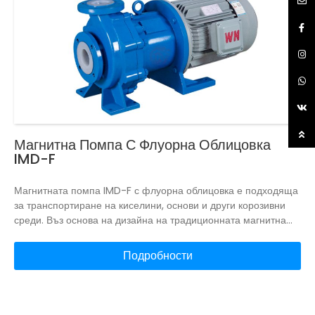
нови материали и може да бъде заменена в зависимост от
различните транспортни среди.
Могат да бъдат направени
високотемпературни, луга, частици и т.н.
Магнитна Помпа С Флуорна Облицовка
IMD-F
Магнитната помпа IMD-F с флуорна облицовка е подходяща
за транспортиране на киселини, основи и други корозивни
среди.
Въз основа на дизайна на традиционната магнитна
помпа, устойчива на корозия, тя възприема международната
концепция за усъвършенстван дизайн, оптимизира
Подробности
структурата на частите и напълно елиминира вихровия
поток. Силен магнитен въртящ момент, висока ефективност,
икономия на енергия.
Магнитната помпа IMD с уникална
структура за изтегляне назад може лесно да извършва