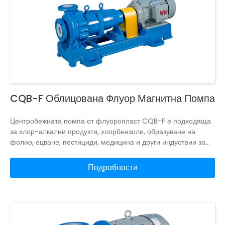
CQB-F Облицована Флуор Магнитна Помпа
Центробежната помпа от флуоропласт CQB-F е подходяща
за хлор-алкални продукти, хлорбензоли, образуване на
фолио, ецване, пестициди, медицина и други индустрии за
транспортиране на силно корозивни среди.
Центробежната
помпа с флуорна пластмаса CQB-F елиминира
Подробности
уплътнението на вала и използва магнитна връзка за
индиректно задвижване, като напълно елиминира проблема
с капенето и никога не замърсява използването на обекта.
Проточната част на помпата е изработена от
"флуоропластова сплав".
Освен разтопен алкален метал и