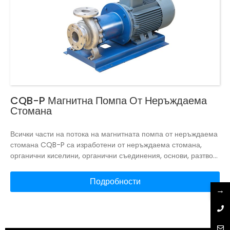
CQB-P Магнитна Помпа От Неръждаема
Стомана
Всички части на потока на магнитната помпа от неръждаема
стомана CQB-P са изработени от неръждаема стомана,
органични киселини, органични съединения, основи, разтвор
на алкална сол имат добра устойчивост на корозия, изборът
на шлифовъчен материал от силициев карбид до силициев
Подробности
карбид, двете ще образуват течен филм след контакт с вала
→
и втулката, няма да се износват, за да се гарантира животът
на продукта.