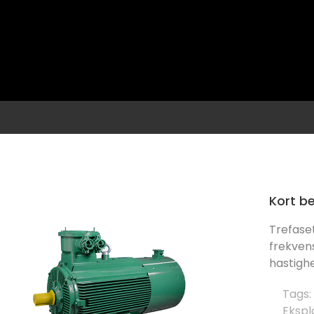
Kort be
Trefase
frekve
hastigh
Tags:
Ekspl