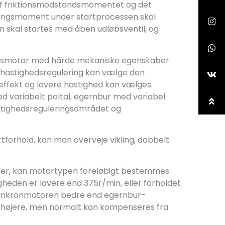
f friktionsmodstandsmomentet og det
ningsmoment under startprocessen skal
 skal startes med åben udløbsventil, og
smotor med hårde mekaniske egenskaber.
hastighedsregulering kan vælge den
ffekt og lavere hastighed kan vælges.
 variabelt poltal, egernbur med variabel
astighedsreguleringsområdet og
forhold, kan man overveje vikling, dobbelt
æver, kan motortypen foreløbigt bestemmes
gheden er lavere end 375r/min, eller forholdet
r synkronmotoren bedre end egernbur-
 højere, men normalt kan kompenseres fra