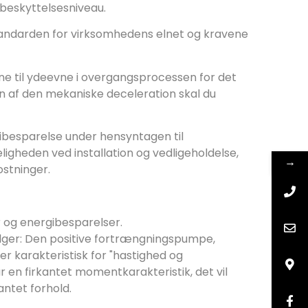
beskyttelsesniveau.
andarden for virksomhedens elnet og kravene
ene til ydeevne i overgangsprocessen for det
 af den mekaniske deceleration skal du
gibesparelse under hensyntagen til
ligheden ved installation og vedligeholdelse,
→
stninger.
 og energibesparelser.
lger: Den positive fortrængningspumpe,
r karakteristisk for "hastighed og
n firkantet momentkarakteristik, det vil
antet forhold.