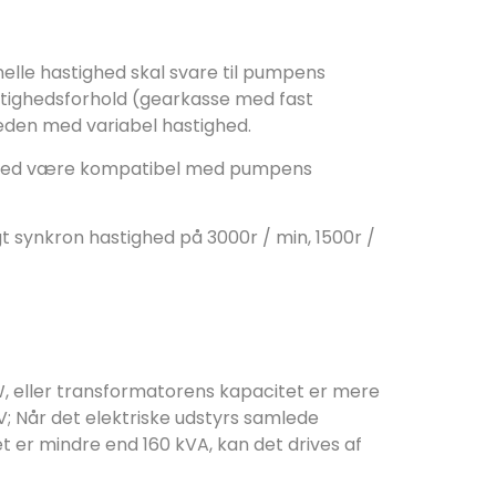
lle hastighed skal svare til pumpens
stighedsforhold (gearkasse med fast
heden med variabel hastighed.
ighed være kompatibel med pumpens
 synkron hastighed på 3000r / min, 1500r /
W, eller transformatorens kapacitet er mere
V;
Når det elektriske udstyrs samlede
 er mindre end 160 kVA, kan det drives af