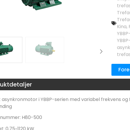
trefa
Trefa
Trefa
Kina
,
YBBP-
YBBP-
asynk
trefa
Fore
uktdetaljer
t asynkronmotor i YBBP-serien med variabel frekvens 
nding
nummer: H80-500
t: 0,75~1120 kW