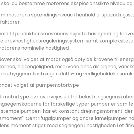
, skal du bestemme motorens eksplosionssikre niveau og 
tem motorens spændingsniveau i henhold til spændingsst
tfaktoren.
nhold til produktionsmaskinens højeste hastighed og krav
ske drevhastighedsreguleringssystem samt kompleksiteten
otorens nominelle hastighed.
dover skal valget af motor også opfylde kravene til ener
kkerhed, tilgængelighed, reservedelenes alsidighed, vanske
ris, byggeomkostninger, drifts- og vedligeholdelsesomko
 andet valget af pumpemotortype
f motortype bør overvejes ud fra belastningsegenskaber
ingsegenskaberne for forskellige typer pumper er som fø
e stempelpumpen, har et konstant drejningsmoment, der e
gsmoment";
Centrifugalpumper og andre lamelpumper har e
 dens moment stiger med stigningen i hastigheden i et firk