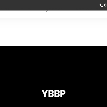
8
m os
Partner
Nyheder
Kontakt os
YBBP