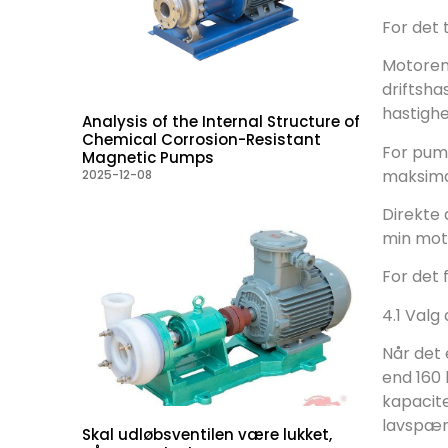
For det 
Motoren,
driftsha
hastighe
Analysis of the Internal Structure of
Chemical Corrosion-Resistant
For pum
Magnetic Pumps
maksimal
2025-12-08
Direkte 
min moto
For det 
4.1 Valg
Når det 
end 160 
kapacite
lavspæn
Skal udløbsventilen være lukket,