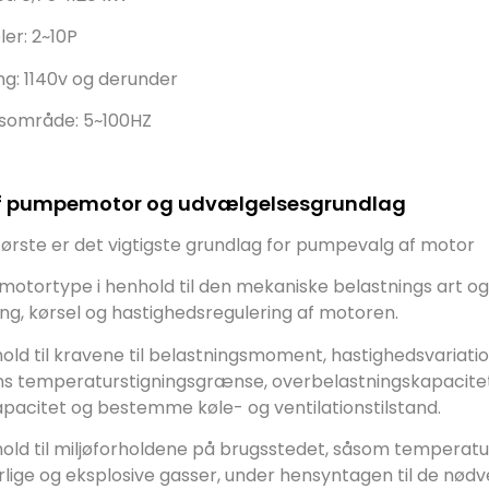
ler: 2~10P
g: 1140v og derunder
sområde: 5~100HZ
f pumpemotor og udvælgelsesgrundlag
første er det vigtigste grundlag for pumpevalg af motor
 motortype i henhold til den mekaniske belastnings art og
g, kørsel og hastighedsregulering af motoren.
nhold til kravene til belastningsmoment, hastighedsvariat
s temperaturstigningsgrænse, overbelastningskapacitet
acitet og bestemme køle- og ventilationstilstand.
nhold til miljøforholdene på brugsstedet, såsom temperatur,
rlige og eksplosive gasser, under hensyntagen til de nø