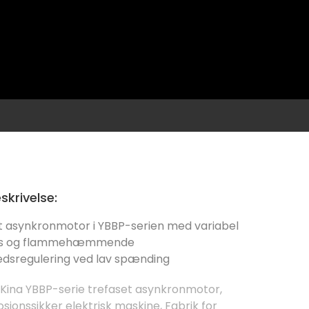
skrivelse:
t asynkronmotor i YBBP-serien med variabel
ns og flammehæmmende
edsregulering ved lav spænding
Kina YBBP-serie trefaset asynkronmotor
,
osionssikker elektrisk maskine
,
Fabrik for