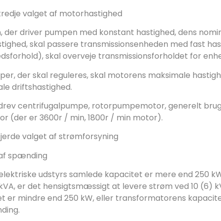
tredje valget af motorhastighed
 der driver pumpen med konstant hastighed, dens nomine
stighed, skal passere transmissionsenheden med fast ha
dsforhold), skal overveje transmissionsforholdet for en
per, der skal reguleres, skal motorens maksimale hast
e driftshastighed.
drev centrifugalpumpe, rotorpumpemotor, generelt brugt
r (der er 3600r / min, 1800r / min motor).
fjerde valget af strømforsyning
 af spænding
elektriske udstyrs samlede kapacitet er mere end 250 k
kVA, er det hensigtsmæssigt at levere strøm ved 10 (6) k
t er mindre end 250 kW, eller transformatorens kapacitet
ding.