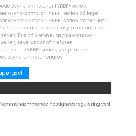
sede asynkronmotorer i YBBP-serien
,
set asynkronmotor i YBBP-serien på lager
,
set asynkronmotor i YBBP-serien fremstillet i
Producenter af trefasede asynkronmotorer i
serien
,
Pris på trefaset asynkronmotor i
serien
,
Leverandør af trefaset
ronmotor i YBBP-serien
,
ybbp-serien
set asynkronmotor engros
spørgsel
og flammehæmmende hastighedsregulering ved