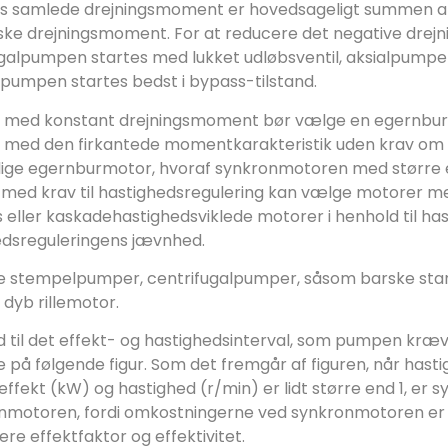
 samlede drejningsmoment er hovedsageligt summen a
iske drejningsmoment.
For at reducere det negative drej
galpumpen startes med lukket udløbsventil, aksialpumpen
pumpen startes bedst i bypass-tilstand.
med konstant drejningsmoment bør vælge en egernbur
med den firkantede momentkarakteristik uden krav om 
lige egernburmotor, hvoraf synkronmotoren med større e
med krav til hastighedsregulering kan vælge motorer med
 eller kaskadehastighedsviklede motorer i henhold til h
edsreguleringens jævnhed.
e stempelpumper, centrifugalpumper, såsom barske start
r dyb rillemotor.
ld til det effekt- og hastighedsinterval, som pumpen kr
e på følgende figur.
Som det fremgår af figuren, når hasti
ffekt (kW) og hastighed (r/min) er lidt større end 1, e
nmotoren, fordi omkostningerne ved synkronmotoren er
ere effektfaktor og effektivitet.