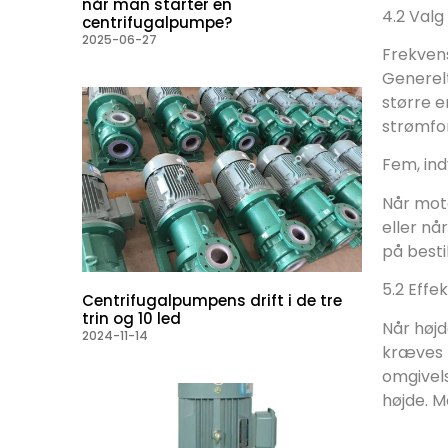
når man starter en
4.2 Valg
centrifugalpumpe?
2025-06-27
Frekvens
Generelt
større e
strømfo
Fem, ind
Når moto
eller nå
på besti
5.2 Effe
Centrifugalpumpens drift i de tre
trin og 10 led
Når høj
2024-11-14
kræves f
omgivels
højde.
Mo