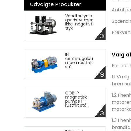
Udvalgte Produkter
Antal po
Vandforsynin
gsudstyr med
Spændin
ikke-negativt
tryk
Frekven
Valg a
IH
centrifugalpu
mpe i rustfrit
For det 
stål
1.1 Vælg
bremsnin
CQB-P
1.2 I he
magnetisk
pumpe i
motoren
rustfrit stål
motorkap
1.3 I he
brandfa