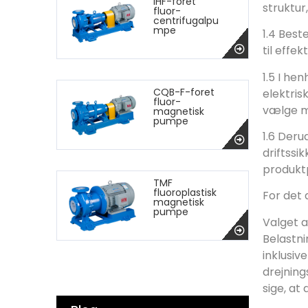
IHF-foret
struktur
fluor-
centrifugalpu
mpe
1.4 Bes
til effek
1.5 I he
CQB-F-foret
elektri
fluor-
vælge m
magnetisk
pumpe
1.6 Deru
driftssi
produktp
TMF
fluoroplastisk
For det
magnetisk
pumpe
Valget a
Belastn
inklusiv
drejnin
sige, at