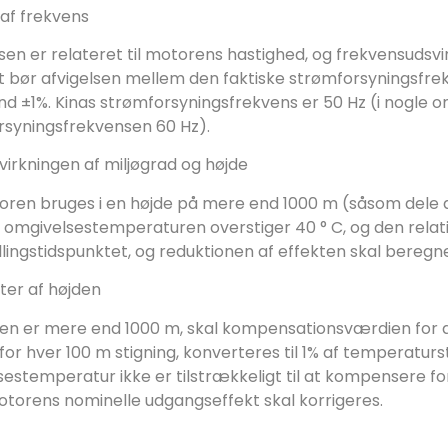
 af frekvens
en er relateret til motorens hastighed, og frekvensudsvi
 bør afvigelsen mellem den faktiske strømforsyningsfre
nd ±1%.
Kinas strømforsyningsfrekvens er 50 Hz (i nogle omr
rsyningsfrekvensen 60 Hz).
virkningen af miljøgrad og højde
ren bruges i en højde på mere end 1000 m (såsom dele af 
r omgivelsestemperaturen overstiger 40 ° C, og den relati
llingstidspunktet, og reduktionen af effekten skal bereg
kter af højden
den er mere end 1000 m, skal kompensationsværdien fo
or hver 100 m stigning, konverteres til 1% af temperatur
estemperatur ikke er tilstrækkeligt til at kompensere fo
torens nominelle udgangseffekt skal korrigeres.