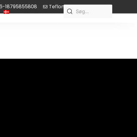
6-18795855808
Teflon-pump@aliyun.com
Danish