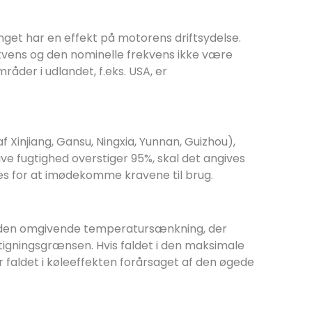
nget har en effekt på motorens driftsydelse.
kvens og den nominelle frekvens ikke være
åder i udlandet, f.eks. USA, er
Xinjiang, Gansu, Ningxia, Yunnan, Guizhou),
ve fugtighed overstiger 95%, skal det angives
nes for at imødekomme kravene til brug.
r den omgivende temperatursænkning, der
stigningsgrænsen.
Hvis faldet i den maksimale
r faldet i køleeffekten forårsaget af den øgede