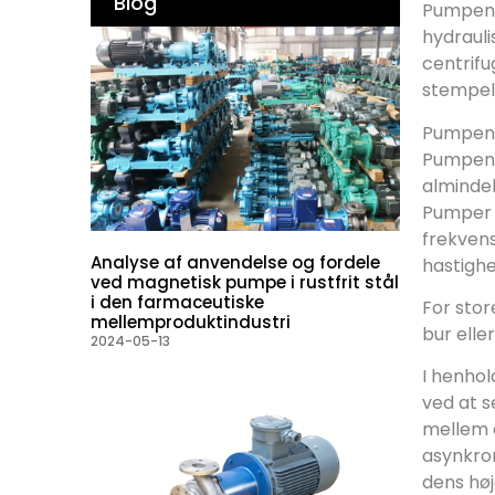
Blog
Pumpens
hydraul
centrifu
stempel
Pumpen 
Pumpen 
alminde
Pumper 
frekvens
Analyse af anvendelse og fordele
hastigh
ved magnetisk pumpe i rustfrit stål
i den farmaceutiske
For stor
mellemproduktindustri
bur elle
2024-05-13
I henho
ved at s
mellem e
asynkro
dens høj