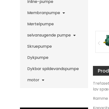
Inline-pumpe
Membranpumpe
Mørtelpumpe
selvansugende pumpe
Skruepumpe
Dykpumpe
Dykbar spildevandspumpe
Prod
motor
Trefase
lav spæ
Ramme 
Kapacite