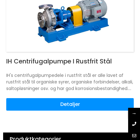
IH Centrifugalpumpe I Rustfrit Stål
IH's centrifugalpumpedele i rustfrit stål er alle lavet af
rustfrit stål til organiske syrer, organiske forbindelser, alkali,
saltopløsninger osv. og har god korrosionsbestandighed.
Centrifugalpumpe i rustfrit stål med en ny type mekanisk
tætningsenhed, der kan bruges på en lang række
Detaljer
områder.
Som f.eks. kemikalier, elektricitet, papir,
→
fødevarer, lægemidler, syntetiske fibre og andre
industrisektorer.
Produktkategorier