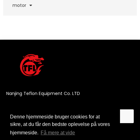
motor
Nanjing Teflon Equipment Co. LTD
Denne hjemmeside bruger cookies for at
Denne hjemmeside bruger cookies for at
sikre, at du får den bedste oplevelse på vores
sikre, at du får den bedste oplevelse på vores
hjemmeside.
hjemmeside.
Få mere at vide
Få mere at vide