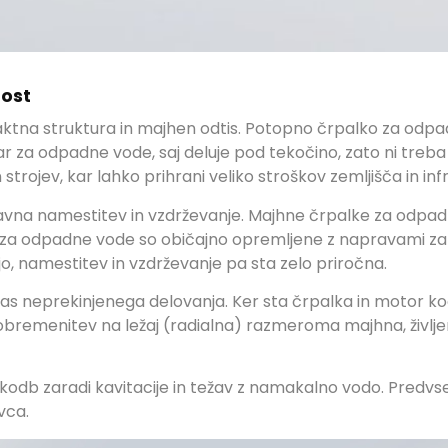
ost
ktna struktura in majhen odtis.
Potopno črpalko za odpa
r za odpadne vode, saj deluje pod tekočino, zato ni treb
 strojev, kar lahko prihrani veliko stroškov zemljišča in inf
avna namestitev in vzdrževanje.
Majhne črpalke za odpadn
 za odpadne vode so običajno opremljene z napravami za 
o, namestitev in vzdrževanje pa sta zelo priročna.
čas neprekinjenega delovanja.
Ker sta črpalka in motor koak
e obremenitev na ležaj (radialna) razmeroma majhna, življen
škodb zaradi kavitacije in težav z namakalno vodo.
Predvse
vca.