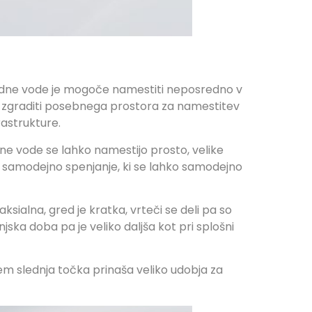
dne vode je mogoče namestiti neposredno v
a zgraditi posebnega prostora za namestitev
rastrukture.
e vode se lahko namestijo prosto, velike
samodejno spenjanje, ki se lahko samodejno
sialna, gred je kratka, vrteči se deli pa so
jska doba pa je veliko daljša kot pri splošni
m slednja točka prinaša veliko udobja za