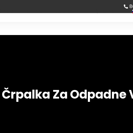
8
 nas
Partner
Novice
Pišite nam
 Črpalka Za Odpadne