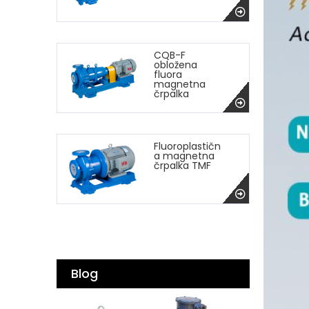
CQB-F
obložena
fluora
magnetna
črpalka
Fluoroplastičn
a magnetna
črpalka TMF
Blog