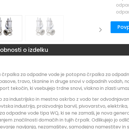
odpa
odpad
Povp
obnosti o izdelku
črpalka za odpadne vode je potopna črpalka za odpadne v
pasove, travo, tkanine in druge snovi v odpadnih vodah, n
port tekočin, ki vsebujejo trdne snovi, vlakna in zlasti umaz
 za industrijsko in mestno oskrbo z vodo ter odvodnjavanj
tska industrija, proizvodnja barvil, pivovarstvo, elektrika,
za odpadne vode tipa WQ, ki se ne zamaši, je nova generac
njem značilnosti domačih in tujih črpalk. Odlikujejo jo odl
vanje navijanja, nezamašitev, samodejna namestitev in s