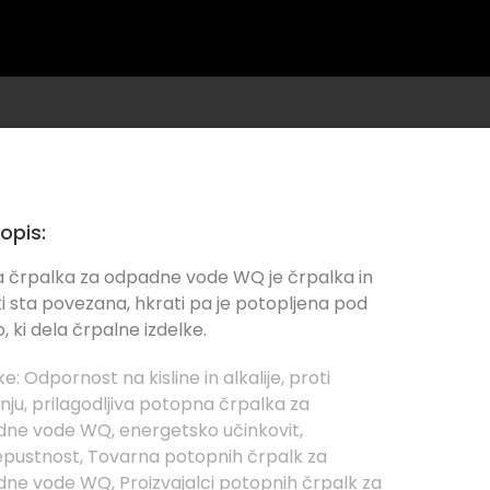
opis:
 črpalka za odpadne vode WQ je črpalka in
i sta povezana, hkrati pa je potopljena pod
, ki dela črpalne izdelke.
e:
Odpornost na kisline in alkalije
,
proti
nju
,
prilagodljiva potopna črpalka za
dne vode WQ
,
energetsko učinkovit
,
epustnost
,
Tovarna potopnih črpalk za
dne vode WQ
,
Proizvajalci potopnih črpalk za