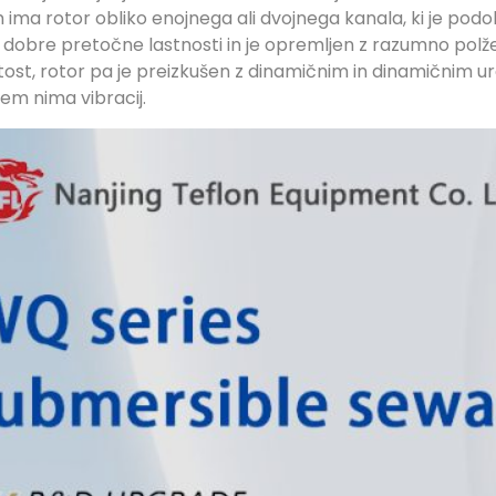
 ima rotor obliko enojnega ali dvojnega kanala, ki je podob
 dobre pretočne lastnosti in je opremljen z razumno polž
tost, rotor pa je preizkušen z dinamičnim in dinamičnim
em nima vibracij.