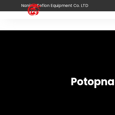
Nanjing Teflon Equipment Co. LTD
Domov
Izdelek
O
Potopna