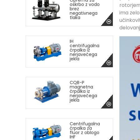
Oprema za
oskrbo z vodo
rotorjem
brez
ima zelo
negativnega
tlaka
učinkovi
delovanj
IH
centrifugalna
črpalka iz
nerjavečega
jekla
CQB-P
magnetna
črpalka iz
nerjavečega
jekla
Centrifugalna
črpalka za
fluor z oblogo
IHF