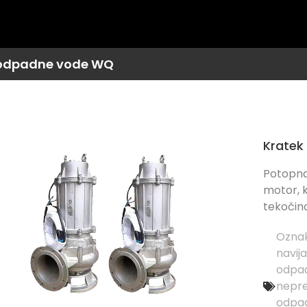
 odpadne vode WQ
Kratek 
Potopna
motor, k
tekočino
Oznak
navija
odpa
nepr
odpa