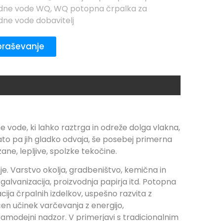
dne vode WQ
,
WQ potopna črpalka za
ne vode dobavitelj
raševanje
ode, ki lahko raztrga in odreže dolga vlakna,
ato pa jih gladko odvaja, še posebej primerna
ane, lepljive, spolzke tekočine.
e. Varstvo okolja, gradbeništvo, kemična in
 galvanizacija, proizvodnja papirja itd. Potopna
ija črpalnih izdelkov, uspešno razvita z
ičen učinek varčevanja z energijo,
amodejni nadzor. V primerjavi s tradicionalnim