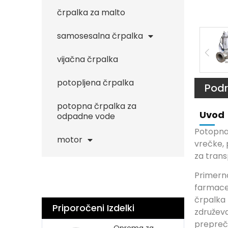
črpalka za malto
samosesalna črpalka
vijačna črpalka
potopljena črpalka
Podr
potopna črpalka za
Uvod
odpadne vode
Potopna 
motor
vrečke, 
za trans
Primerno
farmacev
črpalka 
Priporočeni Izdelki
združeva
prepreče