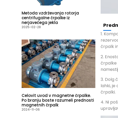
Metoda vzdrževanja rotorja
centrifugalne črpalke iz
nerjavečega jekla
Predn
2025-02-28
1. Kompa
rezervoa
črpalk in
2. Enost
črpalke
namestij
3. Dolg 
lahki, j
črpalki.
Celovit uvod v magnetne črpalke.
Po branju boste razumeli prednosti
4. Ni po
magnetnih črpalk
upravlja
2024-11-06