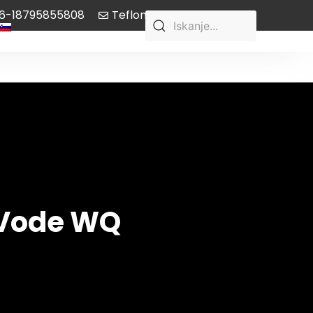
6-18795855808
Teflon-pump@aliyun.com
Slovenian
 Vode WQ