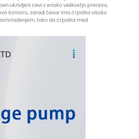
en ukrivljeni cevi z enako velikostjo prereza,
evo komoro, zaradi česar ima črpalka visoko
 uravnoteženjem, tako da črpalka med