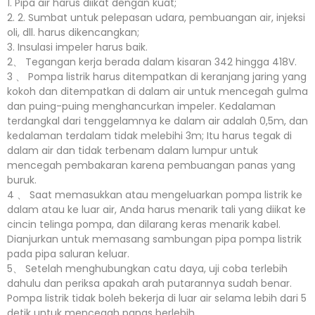
1. Pipa air harus diikat dengan kuat;
2. 2. Sumbat untuk pelepasan udara, pembuangan air, injeksi
oli, dll. harus dikencangkan;
3. Insulasi impeler harus baik.
2、 Tegangan kerja berada dalam kisaran 342 hingga 418V.
3 、 Pompa listrik harus ditempatkan di keranjang jaring yang
kokoh dan ditempatkan di dalam air untuk mencegah gulma
dan puing-puing menghancurkan impeler. Kedalaman
terdangkal dari tenggelamnya ke dalam air adalah 0,5m, dan
kedalaman terdalam tidak melebihi 3m; Itu harus tegak di
dalam air dan tidak terbenam dalam lumpur untuk
mencegah pembakaran karena pembuangan panas yang
buruk.
4 、 Saat memasukkan atau mengeluarkan pompa listrik ke
dalam atau ke luar air, Anda harus menarik tali yang diikat ke
cincin telinga pompa, dan dilarang keras menarik kabel.
Dianjurkan untuk memasang sambungan pipa pompa listrik
pada pipa saluran keluar.
5、 Setelah menghubungkan catu daya, uji coba terlebih
dahulu dan periksa apakah arah putarannya sudah benar.
Pompa listrik tidak boleh bekerja di luar air selama lebih dari 5
detik untuk mencegah panas berlebih.