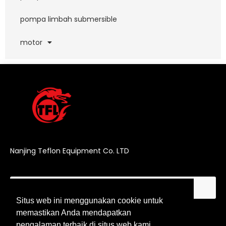
pompa limbah submersible
motor
Nanjing Teflon Equipment Co. LTD
Situs web ini menggunakan cookie untuk
Situs web ini menggunakan cookie untuk
memastikan Anda mendapatkan
memastikan Anda mendapatkan
pengalaman terbaik di situs web kami.
pengalaman terbaik di situs web kami.