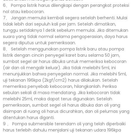
6、 Pompa listrik harus dilengkapi dengan perangkat proteksi
nol atau kebocoran.
7、 Jangan memulai kembali segera setelah berhenti. Mulai
tidak lebih dari sepuluh kali per jam. Setelah dimatikan,
tunggu setidaknya 1 detik sebelum memulai. Jika ditemukan
suara yang tidak normal selama pengoperasian, daya harus
segera diputus untuk pemeriksaan.
8、 Setelah menggunakan pompa listrik baru atau pompa
listrik dengan cincin penyegel karet baru selama 50 jam,
sumbat segel air harus dibuka untuk memeriksa kebocoran
(air dan oli mengalir keluar). Jika tidak melebihi 5ml, ini
menunjukkan bahwa penyegelan normal. Jika melebihi 5ml,
uji tekanan 196kpa (2kgf/cm2) harus dilakukan. Setelah
memeriksa penyebab kebocoran, hilangkanlah. Periksa
sebulan sekali di masa mendatang. Jika kebocoran tidak
melebihi 25ml, maka dapat terus digunakan. Setelah
pemeriksaan, sumbat segel oli harus dibuka dan oli yang
disimpan di ruang oli harus dicurahkan, dan oli pelumas yang
ditentukan harus diganti.
9 、 Pompa submersible terendam oli yang telah diperbaiki
harus terlebih dahulu menjalani uji tekanan udara 196kpa