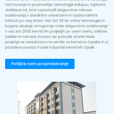
načrtovanja in proizvodnje, tehnologije kalupov, toplotne
obdelave itd. smo vzpostavili dolgoročne odnose
sodelovanja s številnimi univerzami in raziskovalnimi
inštituti po vsej državi. Več kot 30 let trdne tehnologije in
bogate izkušnje omogočajo naše dolgoročno sodelovanje
v več kot 2000 kemičnih podjetjih po vsem svetu, odlične
izdelke in namere storitev ter pohvale strank! Naše
podjetje se osredotoča na ventile za kemične črpalke in si
prizadeva postati model industrije kemičnih črpalk.
Pošljite nam povpraševanje