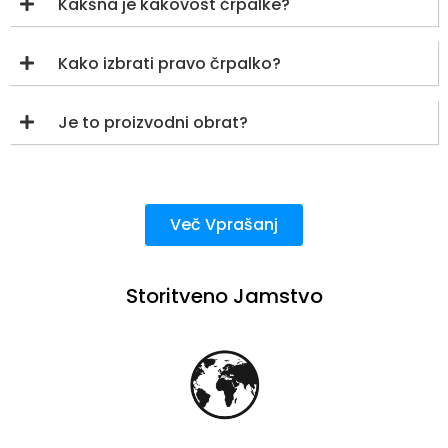
Kakšna je kakovost črpalke?
Kako izbrati pravo črpalko?
Je to proizvodni obrat?
Več Vprašanj
Storitveno Jamstvo