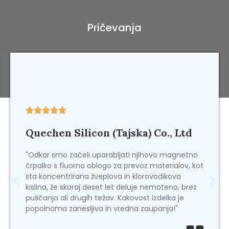
Pričevanja





Quechen Silicon (Tajska) Co., Ltd
"Odkar smo začeli uporabljati njihovo magnetno
črpalko s fluorno oblogo za prevoz materialov, kot
sta koncentrirana žveplova in klorovodikova
kislina, že skoraj deset let deluje nemoteno, brez
puščanja ali drugih težav. Kakovost izdelka je
popolnoma zanesljiva in vredna zaupanja!"