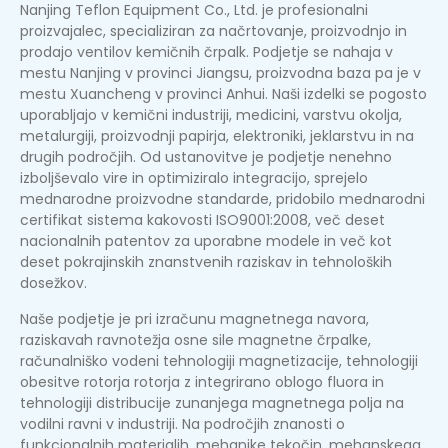
Nanjing Teflon Equipment Co., Ltd. je profesionalni
proizvajalec, specializiran za načrtovanje, proizvodnjo in
prodajo ventilov kemičnih črpalk. Podjetje se nahaja v
mestu Nanjing v provinci Jiangsu, proizvodna baza pa je v
mestu Xuancheng v provinci Anhui. Naši izdelki se pogosto
uporabljajo v kemični industriji, medicini, varstvu okolja,
metalurgiji, proizvodnji papirja, elektroniki, jeklarstvu in na
drugih področjih. Od ustanovitve je podjetje nenehno
izboljševalo vire in optimiziralo integracijo, sprejelo
mednarodne proizvodne standarde, pridobilo mednarodni
certifikat sistema kakovosti ISO9001:2008, več deset
nacionalnih patentov za uporabne modele in več kot
deset pokrajinskih znanstvenih raziskav in tehnoloških
dosežkov.
Naše podjetje je pri izračunu magnetnega navora,
raziskavah ravnotežja osne sile magnetne črpalke,
računalniško vodeni tehnologiji magnetizacije, tehnologiji
obesitve rotorja rotorja z integrirano oblogo fluora in
tehnologiji distribucije zunanjega magnetnega polja na
vodilni ravni v industriji. Na področjih znanosti o
funkcionalnih materialih, mehanike tekočin, mehanskega