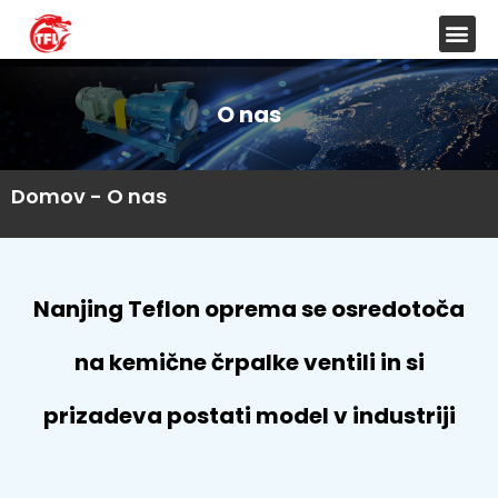
O nas
Domov
-
O nas
Nanjing Teflon oprema se osredotoča
na kemične črpalke ventili in si
prizadeva postati model v industriji