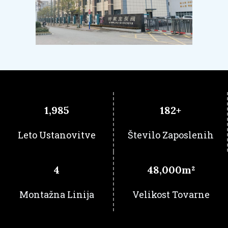
1,985
182
+
Leto Ustanovitve
Število Zaposlenih
4
48,000
m²
Montažna Linija
Velikost Tovarne