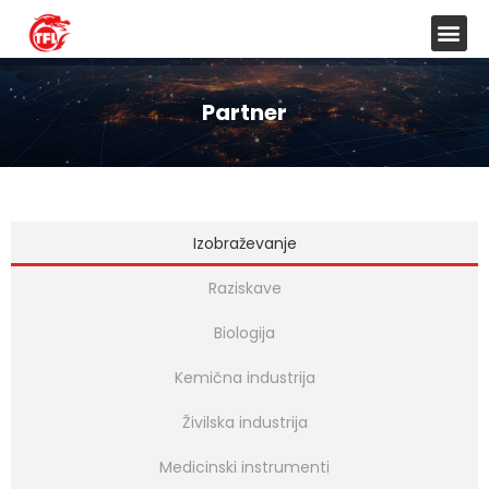
Partner
Izobraževanje
Raziskave
Biologija
Kemična industrija
Živilska industrija
Medicinski instrumenti