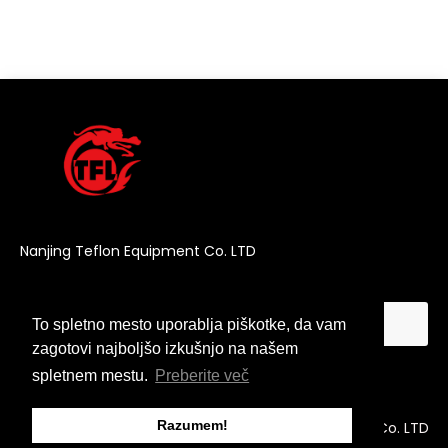
Nanjing Teflon Equipment Co. LTD
To spletno mesto uporablja piškotke, da vam
To spletno mesto uporablja piškotke, da vam
zagotovi najboljšo izkušnjo na našem
zagotovi najboljšo izkušnjo na našem
spletnem mestu.
spletnem mestu.
Preberite več
Preberite več
Razumem!
Razumem!
Avtorske pravice © 2025 Nanjing Teflon Equipment Co. LTD
Vse pravice pridržane.