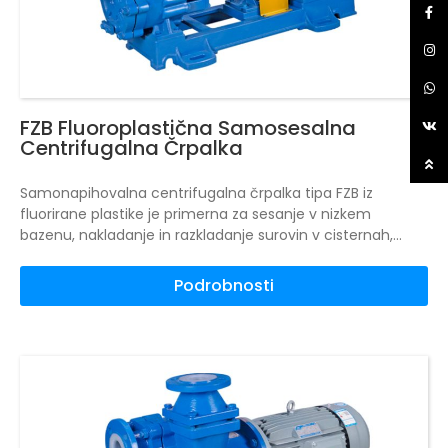
FZB Fluoroplastična Samosesalna
Centrifugalna Črpalka
Samonapihovalna centrifugalna črpalka tipa FZB iz
fluorirane plastike je primerna za sesanje v nizkem
bazenu, nakladanje in razkladanje surovin v cisternah,
kratkotrajno prazno delovanje, mešane medije med
plinom in tekočino itd. Samonapihovalna centrifugalna
Podrobnosti
črpalka tipa FZB iz fluorirane plastike je zasnovana v skladu
z mednarodnimi standardi, vsi pretočni deli so tesno
obloženi s fluorirano plastiko, nosilni del črpalke pa je
kovinski.
Konfigurirate lahko zunanje enostransko strojno
tesnilo, zunanje strojno tesnilo "vse v enem" in vodo za
izpiranje, shemo izpiranja pa lahko prilagodite v skladu s
standardom API682.