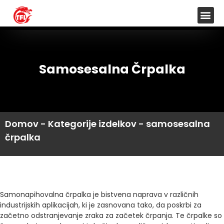
Samosesalna Črpalka
Domov
-
Kategorije izdelkov
-
samosesalna
črpalka
Samonapihovalna črpalka je bistvena naprava v različnih
industrijskih aplikacijah, ki je zasnovana tako, da poskrbi za
začetno odstranjevanje zraka za začetek črpanja. Te črpalke so