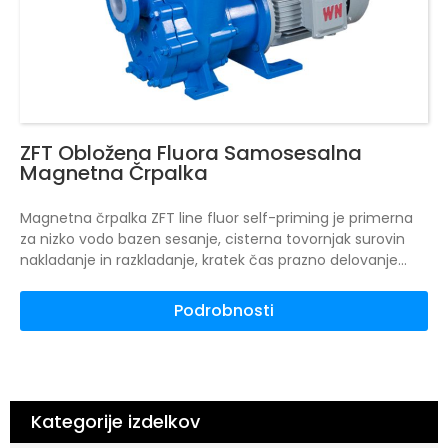
ZFT Obložena Fluora Samosesalna
Magnetna Črpalka
Magnetna črpalka ZFT line fluor self-priming je primerna
za nizko vodo bazen sesanje, cisterna tovornjak surovin
nakladanje in razkladanje, kratek čas prazno delovanje
pogoji, plin-tekočina mešani mediji, ampak tudi primerna
za vse vrste kislin, alkalij, soli, organskih topil prevoza.
Podrobnosti
Magnetna črpalka serije ZFT s samosesavanjem v celoti
združuje prednosti magnetne črpalke in črpalke s
samosesavanjem, tako funkcijo samosesavanja kot tudi
ukinitev tesnila na gredi, uporabo magnetnega
posrednega prenosa in popolno odpravo pojava kapljanja.
Kategorije izdelkov