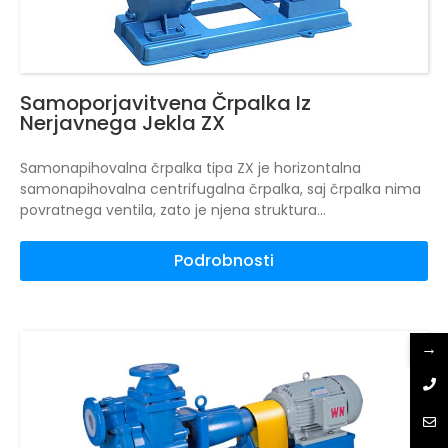
Samoporjavitvena Črpalka Iz
Nerjavnega Jekla ZX
Samonapihovalna črpalka tipa ZX je horizontalna
samonapihovalna centrifugalna črpalka, saj črpalka nima
povratnega ventila, zato je njena struktura
najpreprostejša;
Delo najbolj zanesljivo;
Dolg delovni čas,
enostavno vzdrževanje in uporaba.
Majhna velikost,
Podrobnosti
majhna teža, visoka učinkovitost, pri načrtovanju
posebnega upoštevanja v primerjavi z enakim kalibrom
črpalke, velikim izpodrivom, visoko zmogljivostjo.
Uporablja
se za varstvo mestnega okolja, gradbeništvo, požarno,
→
kemično, farmacevtsko, barvanje, pivovarstvo, elektriko,
galvanizacijo, proizvodnjo papirja, nafto, rudarstvo,
hlajenje opreme, raztovarjanje tankerjev in tako naprej.