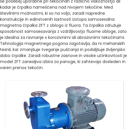
še posebej uporabne pri tekočinah z različno viskoznostjo ali
kadar je črpalka nameščena nad nivojem tekočine. Med
številnimi možnostmi, ki so na voljo, zaradi napredne
konstrukcije in edinstvenih lastnosti izstopa samosesalna
magnetna črpalka ZFT z oblogo iz fluora. Ta črpalka združuje
sposobnost samosesavanja z vzdržljivostjo fluorne obloge, zato
je idealna za ravnanje s korozivnimi ali abrazivnimi tekočinami.
Tehnologija magnetnega pogona zagotavlja, da ni mehanskih
tesnil, kar zmanjšuje tveganje puščanja in podaljšuje življenjsko
dobo črpalke. Zaradi robustne zasnove in visoke učinkovitosti je
model ZFT zanesljiva izbira za panoge, ki zahtevajo dosleden in
varen prenos tekočin.