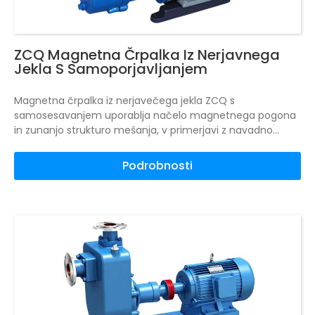
ZCQ Magnetna Črpalka Iz Nerjavnega
Jekla S Samoporjavljanjem
Magnetna črpalka iz nerjavečega jekla ZCQ s
samosesavanjem uporablja načelo magnetnega pogona
in zunanjo strukturo mešanja, v primerjavi z navadno
centrifugalno črpalko pa samosesavanju ZCQ ni treba
ročno polniti tekočine pred vsakim zagonom.
Ker se lahko
Podrobnosti
samosesava, je enostavna za daljinski centralizirani
nadzor in samodejno delovanje, zato se pogosto
uporablja, zlasti za tiste, ki so nameščeni nad nivojem
tekočine, je samosesalna magnetna črpalka prva izbira.