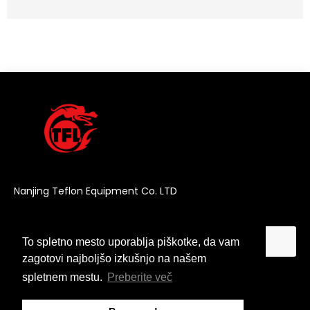
Nanjing Teflon Equipment Co. LTD
To spletno mesto uporablja piškotke, da vam
To spletno mesto uporablja piškotke, da vam
zagotovi najboljšo izkušnjo na našem
zagotovi najboljšo izkušnjo na našem
spletnem mestu.
spletnem mestu.
Preberite več
Preberite več