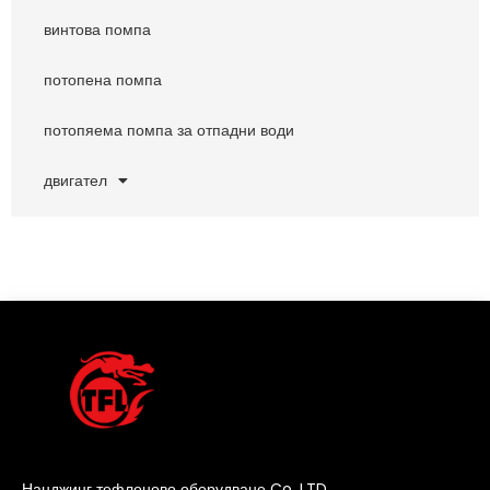
винтова помпа
потопена помпа
потопяема помпа за отпадни води
двигател
Нанджинг тефлоново оборудване Co. LTD