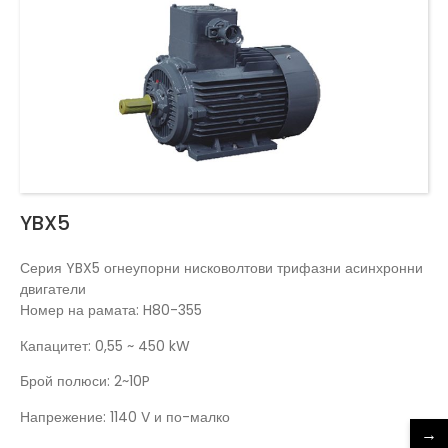
YBX5
Серия YBX5 огнеупорни нисковолтови трифазни асинхронни
двигатели
Номер на рамата: H80-355
Капацитет: 0,55 ~ 450 kW
Брой полюси: 2~10P
Напрежение: 1140 V и по-малко
→