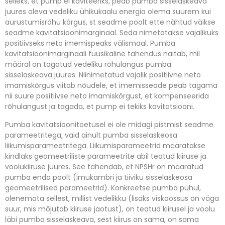
selleks, et pump ei kaviteeriks, peab pumba sisselaskeava
juures oleva vedeliku ühikukaalu energia olema suurem kui
aurustumisrõhu kõrgus, st seadme poolt ette nähtud väikse
seadme kavitatsioonimarginaal.
Seda nimetatakse vajalikuks
positiivseks neto imemispeaks välismaal.
Pumba
kavitatsioonimarginaali füüsikaline tähendus näitab, mil
määral on tagatud vedeliku rõhulangus pumba
sisselaskeava juures.
Niinimetatud vajalik positiivne neto
imamiskõrgus viitab nõudele, et imemisseade peab tagama
nii suure positiivse neto imamiskõrgust, et kompenseerida
rõhulangust ja tagada, et pump ei tekiks kavitatsiooni.
Pumba kavitatsioonitoetusel ei ole midagi pistmist seadme
parameetritega, vaid ainult pumba sisselaskeosa
liikumisparameetritega.
Liikumisparameetrid määratakse
kindlaks geomeetriliste parameetrite abil teatud kiiruse ja
voolukiiruse juures.
See tähendab, et NPSHr on määratud
pumba enda poolt (imukambri ja tiiviku sisselaskeosa
geomeetrilised parameetrid).
Konkreetse pumba puhul,
olenemata sellest, millist vedelikku (lisaks viskoossus on väga
suur, mis mõjutab kiiruse jaotust), on teatud kiirusel ja voolu
läbi pumba sisselaskeava, sest kiirus on sama, on sama