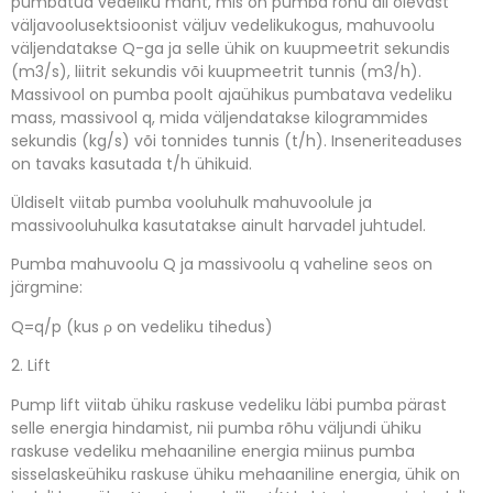
pumbatud vedeliku maht, mis on pumba rõhu all olevast
väljavoolusektsioonist väljuv vedelikukogus, mahuvoolu
väljendatakse Q-ga ja selle ühik on kuupmeetrit sekundis
(m3/s), liitrit sekundis või kuupmeetrit tunnis (m3/h).
Massivool on pumba poolt ajaühikus pumbatava vedeliku
mass, massivool q, mida väljendatakse kilogrammides
sekundis (kg/s) või tonnides tunnis (t/h).
Inseneriteaduses
on tavaks kasutada t/h ühikuid.
Üldiselt viitab pumba vooluhulk mahuvoolule ja
massivooluhulka kasutatakse ainult harvadel juhtudel.
Pumba mahuvoolu Q ja massivoolu q vaheline seos on
järgmine:
Q=q/p (kus ρ on vedeliku tihedus)
2. Lift
Pump lift viitab ühiku raskuse vedeliku läbi pumba pärast
selle energia hindamist, nii pumba rõhu väljundi ühiku
raskuse vedeliku mehaaniline energia miinus pumba
sisselaskeühiku raskuse ühiku mehaaniline energia, ühik on