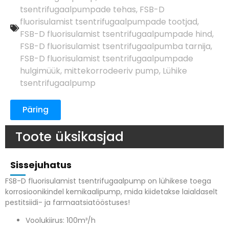
tsentrifugaalpumpade tehas
,
FSB-D
fluorisulamist tsentrifugaalpumpade tootjad
,
FSB-D fluorisulamist tsentrifugaalpumpade hind
,
FSB-D fluorisulamist tsentrifugaalpumba tarnija
,
FSB-D fluorisulamist tsentrifugaalpumpade
hulgimüük
,
mittekorrodeeriv pump
,
Lühike
tsentrifugaalpump
Päring
Toote üksikasjad
Sissejuhatus
FSB-D fluorisulamist tsentrifugaalpump on lühikese toega
korrosioonikindel kemikaalipump, mida kiidetakse laialdaselt
pestitsiidi- ja farmaatsiatööstuses!
Voolukiirus: 100m³/h