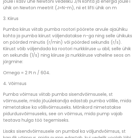
joule'i kasv ühe Newtoni vedeliku J/N kohta ja energia joule'i
ühik on Newton meetrit (J=N-m), nii et lifti ühik on m
3. Kiirus
Pumba kiirus viitab pumba rootori pöörete arvule ajaühiku
kohta ja pumba kiirust väljendatakse n-ga ning selle ühikuks
on pöörded minutis (r/min) või pöörded sekundis (r/s).
Kiirust võib väljendada ka rootori nurkkiiruse ω abil, selle ühik
on sekundis (1/s) ning kiiruse ja nurkkiiruse vaheline seos on
järgmine:
Omega = 2 PI n / 604.
4. Võimsus
Pumba võimsus viitab pumba sisendvõimsusele, st
võimsusele, mida jõuülekandja edastab pumba võllile, mida
nimetatakse ka võllivõimsuseks.
Mõnikord nimetatakse
pidurdusvõimsuseks, see on võimsus, mida pump vajab
teatava hulga töö tegemiseks.
Lisaks sisendvõimsusele on pumbal ka väljundvõimsus, st
kasulik võimsus, mida pump edastab, kui vedelik voolab läbi