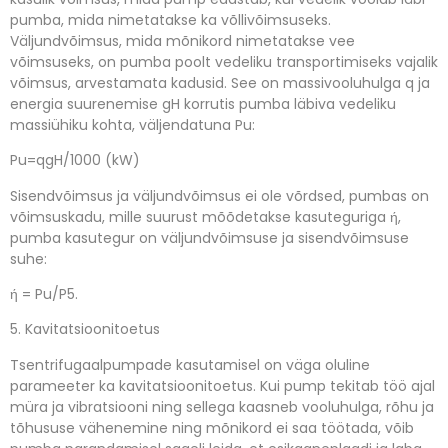
pumba, mida nimetatakse ka võllivõimsuseks.
Väljundvõimsus, mida mõnikord nimetatakse vee
võimsuseks, on pumba poolt vedeliku transportimiseks vajalik
võimsus, arvestamata kadusid.
See on massivooluhulga q ja
energia suurenemise gH korrutis pumba läbiva vedeliku
massiühiku kohta, väljendatuna Pu:
Pu=qgH/1000 (kW)
Sisendvõimsus ja väljundvõimsus ei ole võrdsed, pumbas on
võimsuskadu, mille suurust mõõdetakse kasuteguriga ή,
pumba kasutegur on väljundvõimsuse ja sisendvõimsuse
suhe:
ή = Pu/P5.
5. Kavitatsioonitoetus
Tsentrifugaalpumpade kasutamisel on väga oluline
parameeter ka kavitatsioonitoetus. Kui pump tekitab töö ajal
müra ja vibratsiooni ning sellega kaasneb vooluhulga, rõhu ja
tõhususe vähenemine ning mõnikord ei saa töötada, võib