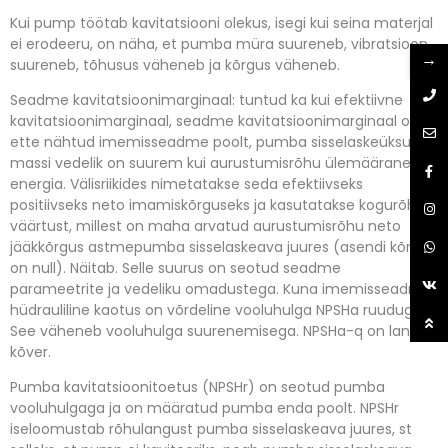
Kui pump töötab kavitatsiooni olekus, isegi kui seina materjal
ei erodeeru, on näha, et pumba müra suureneb, vibratsioon
→
suureneb, tõhusus väheneb ja kõrgus väheneb.
Seadme kavitatsioonimarginaal: tuntud ka kui efektiivne
kavitatsioonimarginaal, seadme kavitatsioonimarginaal on
ette nähtud imemisseadme poolt, pumba sisselaskeüksuse
massi vedelik on suurem kui aurustumisrõhu ülemäärane
energia.
Välisriikides nimetatakse seda efektiivseks
positiivseks neto imamiskõrguseks ja kasutatakse kogurõhu
väärtust, millest on maha arvatud aurustumisrõhu neto
jääkkõrgus astmepumba sisselaskeava juures (asendi kõrgus
on null).
Näitab.
Selle suurus on seotud seadme
parameetrite ja vedeliku omadustega.
Kuna imemisseadme
hüdrauliline kaotus on võrdeline vooluhulga NPSHa ruuduga.
See väheneb vooluhulga suurenemisega.
NPSHa-q on langev
kõver.
Pumba kavitatsioonitoetus (NPSHr) on seotud pumba
vooluhulgaga ja on määratud pumba enda poolt.
NPSHr
iseloomustab rõhulangust pumba sisselaskeava juures, st