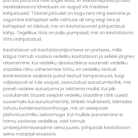
pumba parandamisel sageli leida, et esikaaneplaadi ja laba
sisselaskeserva läheduses on augud või mesilase
kahjustused.
Tõsistel juhtudel on kogu tera ning eesmine ja
tagumine katteplaat selle nähtuse all ning isegi tera ja
katteplaat on läbitud, mis on kavitatsioonist põhjustatud
kahju. Tegelikus töös on palju pumpasid, mis on kavitatsiooni
tõttu kahjustatud.
Kavitatsioon või kavitatsiooniprotsess on protsess, mille
käigus toimub voolava vedeliku kavitatsioon ja sellele järgnev
rebenemine.
Kui vedeliku absoluutkiirus suureneb vedeliku
staatilise rõhu vähenemise tõttu, on vedeliku teatud
konkreetsete osakeste puhul teatud temperatuuril, kuigi
väljastpoolt ei tule soojust, saavutatud aurustumisrõhk, mis
paneb osakesi aurustuma ja tekitama mullid.
Kui piki
voolukanalit tõuseb seejärel vedeliku staatiline rõhk uuesti
suuremaks kui aurustumisrõhk, lõhkeb mull kiiresti, tekitades
tohutu kondensatsioonihooge, mis on sissepoole
plahvatusohtliku iseloomuga.
Kui mullide purunemine ei
toimu voolavas vedelikus, vaid toimub
ümberjuhtimisseadme seina juures, põhjustab kavitatsioon
seina materjali erosiooni.