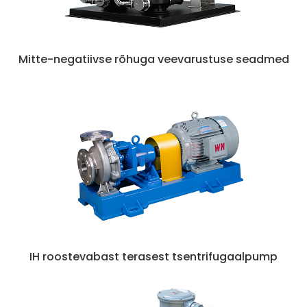
Mitte-negatiivse rõhuga veevarustuse seadmed
IH roostevabast terasest tsentrifugaalpump