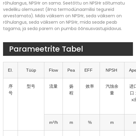
rõhulangus, NPSHr on sama.
Seetõttu on NPSHr sõltumatu
vedeliku olemusest (ilma termodünaamilisi tegureid
arvestamata). Mida väiksem on NPSHr, seda väiksem on
rõhulangus, seda väiksem on NPSHr, mida seade peab
tagama, ja seda parem on pumba õõnsusvastupidavus.
Parameetrite Tabel
EI.
Tüüp
Flow
Pea
EFF
NPSH
Ape
序
型号
流量
扬
效率
汽蚀余
进
号
程
量
口
x
m³/h
m
%
m