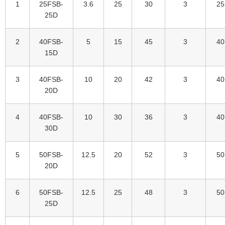
1
25FSB-
3.6
25
30
3
25
25D
2
40FSB-
5
15
45
3
40
15D
3
40FSB-
10
20
42
3
40
20D
4
40FSB-
10
30
36
3
40
30D
5
50FSB-
12.5
20
52
3
50
20D
6
50FSB-
12.5
25
48
3
50
25D