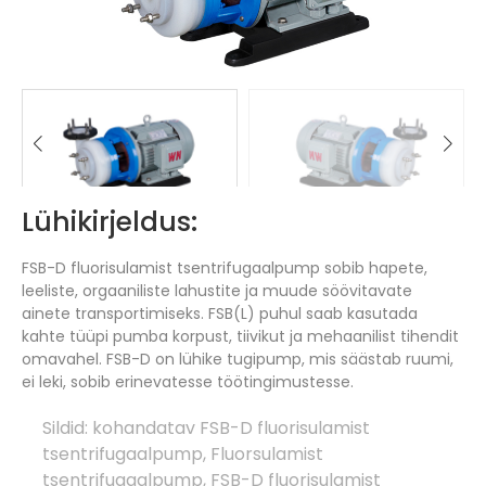
Lühikirjeldus:
FSB-D fluorisulamist tsentrifugaalpump sobib hapete,
leeliste, orgaaniliste lahustite ja muude söövitavate
ainete transportimiseks.
FSB(L) puhul saab kasutada
kahte tüüpi pumba korpust, tiivikut ja mehaanilist tihendit
omavahel.
FSB-D on lühike tugipump, mis säästab ruumi,
ei leki, sobib erinevatesse töötingimustesse.
Sildid:
kohandatav FSB-D fluorisulamist
tsentrifugaalpump
,
Fluorsulamist
tsentrifugaalpump
,
FSB-D fluorisulamist