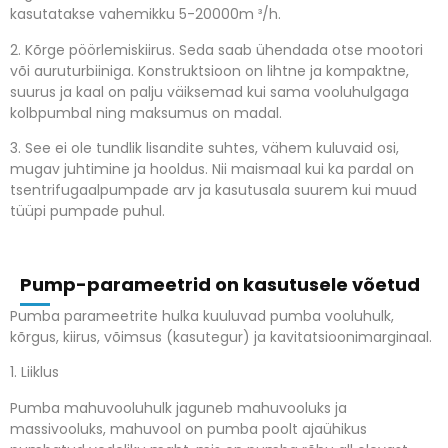
kasutatakse vahemikku 5-20000m ³/h.
2.
Kõrge pöörlemiskiirus.
Seda saab ühendada otse mootori
või auruturbiiniga.
Konstruktsioon on lihtne ja kompaktne,
suurus ja kaal on palju väiksemad kui sama vooluhulgaga
kolbpumbal ning maksumus on madal.
3.
See ei ole tundlik lisandite suhtes, vähem kuluvaid osi,
mugav juhtimine ja hooldus.
Nii maismaal kui ka pardal on
tsentrifugaalpumpade arv ja kasutusala suurem kui muud
tüüpi pumpade puhul.
P
ump-parameetrid on kasutusele võetud
Pumba parameetrite hulka kuuluvad pumba vooluhulk,
kõrgus, kiirus, võimsus (kasutegur) ja kavitatsioonimarginaal.
1. Liiklus
Pumba mahuvooluhulk jaguneb mahuvooluks ja
massivooluks, mahuvool on pumba poolt ajaühikus