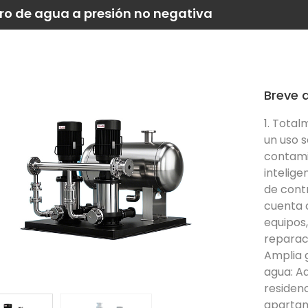
ro de agua a presión no negativa
Breve d
1. Total
un uso s
contamin
intelige
de cont
cuenta 
equipos,
reparaci
Amplia g
agua: A
residenc
apartame