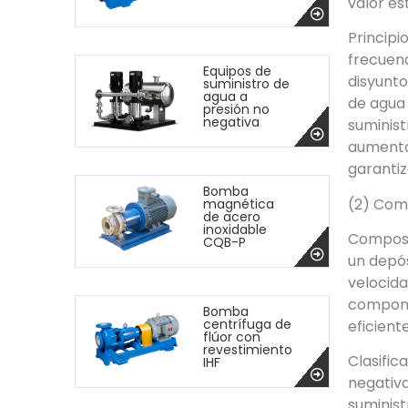
valor es
Principi
frecuenc
Equipos de
disyunto
suministro de
agua a
de agua 
presión no
negativa
suminist
aumenta 
garantiz
Bomba
(2) Comp
magnética
de acero
inoxidable
Composic
CQB-P
un depós
velocida
compone
Bomba
centrífuga de
eficiente
flúor con
revestimiento
Clasific
IHF
negativa
suminist