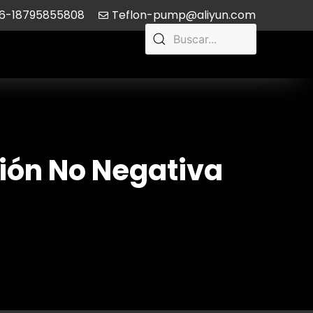
6-18795855808
Teflon-pump@aliyun.com
ión No Negativa