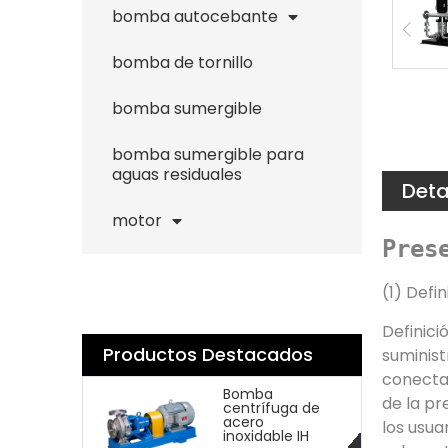
bomba autocebante
bomba de tornillo
bomba sumergible
bomba sumergible para
aguas residuales
Deta
motor
Pres
(1) Defi
Definici
Productos Destacados
suminist
conecta 
Bomba
de la pr
centrífuga de
acero
los usua
inoxidable IH