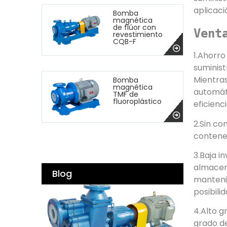
aplicaci
Bomba
magnética
de flúor con
Vent
revestimiento
CQB-F
1.Ahorro
suminist
Mientras
Bomba
magnética
automáti
TMF de
fluoroplástico
eficienc
2.Sin co
contened
3.Baja i
almacena
Blog
mantenim
posibili
4.Alto g
grado de