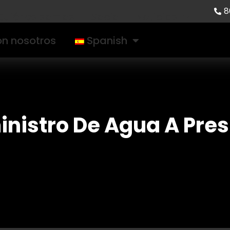
8
Quiénes somos
Socio
Noticias
n nosotros
Spanish
inistro De Agua A Pres