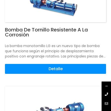
Bomba De Tornillo Resistente A La
Corrosión
La bomba monotornillo LG es un nuevo tipo de bomba
que funciona según el principio de desplazamiento
positivo con engranaje rotativo. Las principales piezas de
trabajo son el tornillo excéntrico (rotor) y el casquillo fijo
(estator).
Debido a la geometría especial de los dos
Detalle
componentes, se forma una cavidad sellada separada, y
el medio fluye uniformemente desde la dirección axial, el
caudal interno es bajo, el volumen permanece invariable,
→
y la presión es estable, porque no hay vórtice ni agitación.