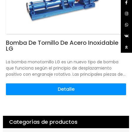
Bomba De Tornillo De Acero Inoxidable
LG
La bomba monotornillo LG es un nuevo tipo de bomba
que funciona según el principio de desplazamiento
positivo con engranaje rotativo. Las principales piezas de
trabajo son el tornillo excéntrico (rotor) y el casquillo fijo
(estator).
Debido a la geometría especial de los dos
Detalle
componentes, se forma una cavidad sellada separada, y
el medio fluye uniformemente desde la dirección axial, el
caudal interno es bajo, el volumen permanece invariable,
y la presión es estable, porque no hay vórtice ni agitación.
Categorías de productos