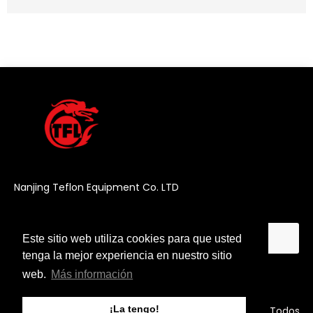
Nanjing Teflon Equipment Co. LTD
Este sitio web utiliza cookies para que usted
Este sitio web utiliza cookies para que usted
tenga la mejor experiencia en nuestro sitio
tenga la mejor experiencia en nuestro sitio
web.
web.
Más información
Más información
¡La tengo!
¡La tengo!
Copyright © 2025 Nanjing Teflon Equipment Co. LTD Todos