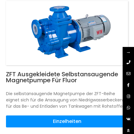
ist Metall.
Externe einseitige Maschinendichtung, externe
All-in-One-Maschinendichtung und Spülwasser können
konfiguriert werden, und das Spülschema kann gemäß
der Norm API682 angepasst werden.
→
ZFT Ausgekleidete Selbstansaugende
Magnetpumpe Für Fluor
Die selbstansaugende Magnetpumpe der ZFT-Reihe
eignet sich für die Ansaugung von Niedrigwasserbecken,
für das Be- und Entladen von Tankwagen mit Rohstoffen,
für kurze Leerlaufzeiten, für Gas-Flüssigkeits-
Mischmedien, aber auch für den Transport von Säuren,
Einzelheiten
Laugen, Salzen und organischen Lösungsmitteln aller Art.
ZFT Serie selbstansaugende magnetische Pumpe, voll