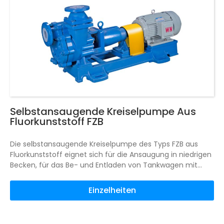
Selbstansaugende Kreiselpumpe Aus
Fluorkunststoff FZB
Die selbstansaugende Kreiselpumpe des Typs FZB aus
Fluorkunststoff eignet sich für die Ansaugung in niedrigen
Becken, für das Be- und Entladen von Tankwagen mit
Rohstoffen, für kurzzeitige Leerlaufbedingungen, für Gas-
Flüssigkeits-Mischmedien usw. FZB Typ Fluorkunststoff
Einzelheiten
selbstansaugende Kreiselpumpe ist nach internationalen
Standards konzipiert, alle fließenden Teile sind dicht mit
Fluorkunststoff ausgekleidet, und das Lagerteil der Pumpe