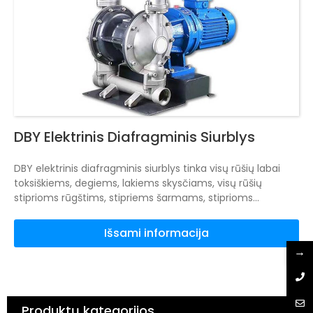
DBY Elektrinis Diafragminis Siurblys
DBY elektrinis diafragminis siurblys tinka visų rūšių labai
toksiškiems, degiems, lakiems skysčiams, visų rūšių
stiprioms rūgštims, stipriems šarmams, stiprioms
korozinėms terpėms.
Juo galima transportuoti iki 10 mm
skersmens daleles, o pumpuojant purvą ir priemaišas
Išsami informacija
siurblys mažai dėvisi.
Nereikia drėkinimo, siurbimas iki 7 m,
→
pakėlimas iki 50 m.
Dėl gerų eksploatacinių savybių jis gali
transportuoti nelengvai tekančią terpę ir turi daug
savisiurbių siurblių, panardinamųjų siurblių, skydo siurblių,
purvo siurblių ir priemaišų siurblių privalumų.
Nėra
Produktų kategorijos