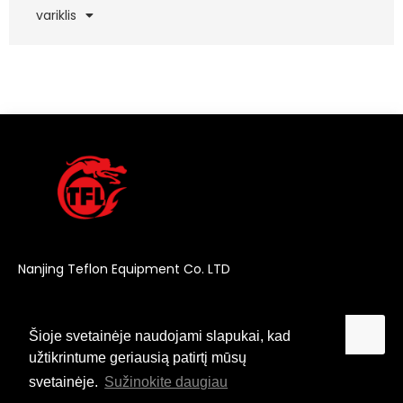
variklis
Nanjing Teflon Equipment Co. LTD
Šioje svetainėje naudojami slapukai, kad
Šioje svetainėje naudojami slapukai, kad
užtikrintume geriausią patirtį mūsų
užtikrintume geriausią patirtį mūsų
svetainėje.
svetainėje.
Sužinokite daugiau
Sužinokite daugiau