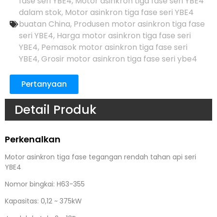
fase seri YBE4
,
Motor asinkron tiga fase seri YBE4
dalam stok
,
Motor asinkron tiga fase seri YBE4
buatan China
,
Produsen motor asinkron tiga fase
seri YBE4
,
Harga motor asinkron tiga fase seri
YBE4
,
Pemasok motor asinkron tiga fase seri
YBE4
,
Grosir motor asinkron tiga fase seri ybe4
Pertanyaan
Detail Produk
Perkenalkan
Motor asinkron tiga fase tegangan rendah tahan api seri
YBE4
Nomor bingkai: H63-355
Kapasitas: 0,12 ~ 375kW