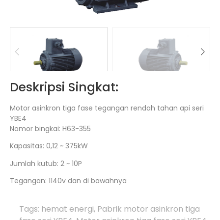
Deskripsi Singkat:
Motor asinkron tiga fase tegangan rendah tahan api seri
YBE4
Nomor bingkai: H63-355
Kapasitas: 0,12 ~ 375kW
Jumlah kutub: 2 ~ 10P
Tegangan: 1140v dan di bawahnya
Tags:
hemat energi
,
Pabrik motor asinkron tiga