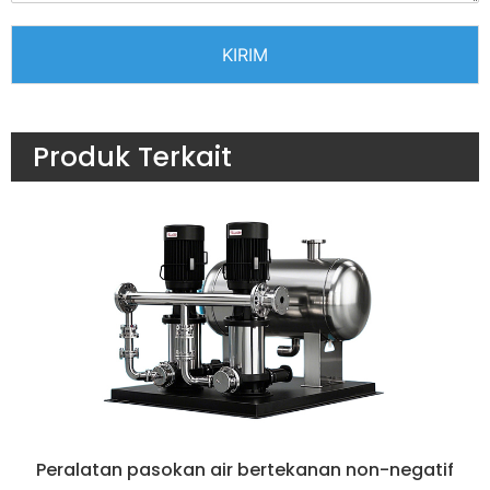
KIRIM
Produk Terkait
Peralatan pasokan air bertekanan non-negatif