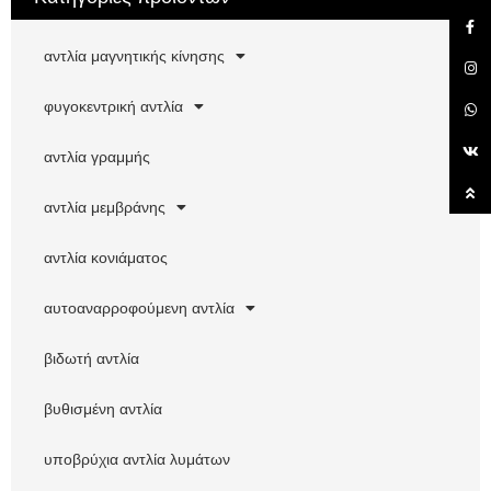
και της αντλίας ακαθαρσιών.
Δεν υπάρχουν περιστρεφόμενα
μέρη και δεν υπάρχει διάφραγμα στεγανοποίησης άξονα για τον
πλήρη διαχωρισμό του μέσου άντλησης από τα κινούμενα μέρη
αντλία μαγνητικής κίνησης
της αντλίας και του εργαζόμενου μέσου και το μεταφερόμενο
μέσο δεν θα διαρρεύσει προς τα έξω.
φυγοκεντρική αντλία
αντλία γραμμής
αντλία μεμβράνης
αντλία κονιάματος
αυτοαναρροφούμενη αντλία
βιδωτή αντλία
βυθισμένη αντλία
υποβρύχια αντλία λυμάτων