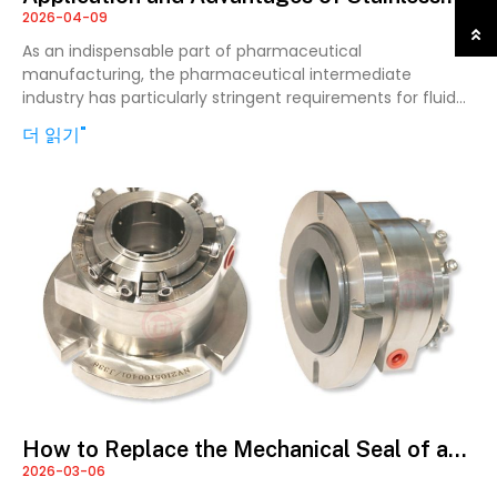
2026-04-09
Steel Magnetic Pumps in the
Pharmaceutical Intermediate Industry
As an indispensable part of pharmaceutical
manufacturing, the pharmaceutical intermediate
industry has particularly stringent requirements for fluid
conveying equipment. As key equipment in this sector,
더 읽기"
How to Replace the Mechanical Seal of a
2026-03-06
Centrifugal Pump?