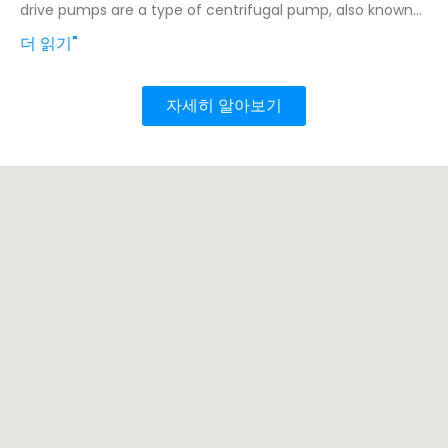
drive pumps are a type of centrifugal pump, also known
as
더 읽기"
자세히 알아보기